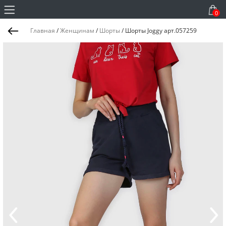
0
Главная
/
Женщинам
/
Шорты
/
Шорты Joggy арт.057259