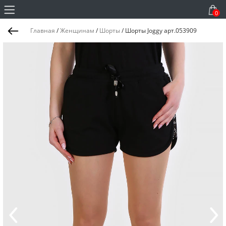
0
Главная
/
Женщинам
/
Шорты
/
Шорты Joggy арт.053909