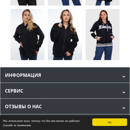
ИНФОРМАЦИЯ
СЕРВИС
ОТЗЫВЫ О НАС
Мы используем куки, потому что без них ничего не работает.
МЫ В СОЦИАЛЬНЫХ СЕТЯХ
Ок
Спасибо за понимание.