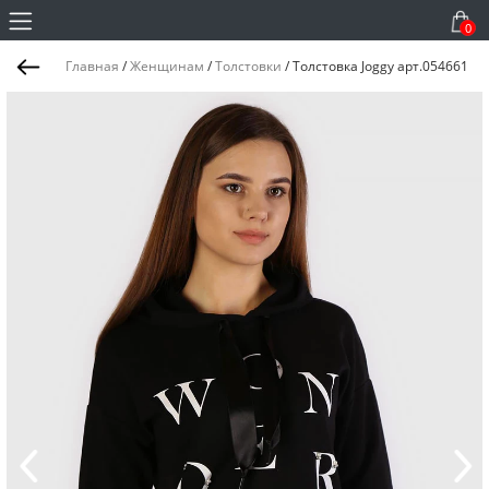
0
Главная
/
Женщинам
/
Толстовки
/
Толстовка Joggy арт.054661