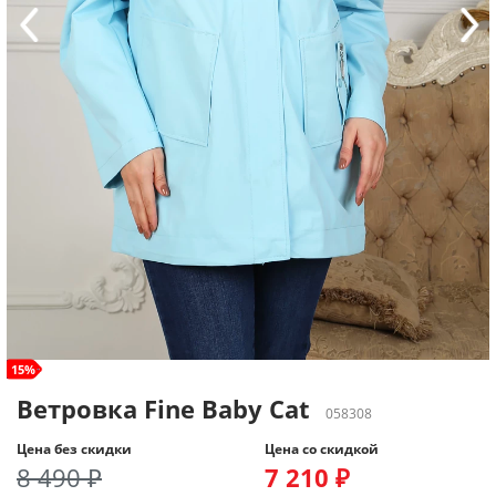
size+
15%
Ветровка Fine Baby Cat
058308
Цена без скидки
Цена со скидкой
8 490 ₽
7 210 ₽