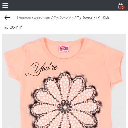
0
Главная
/
Девочкам
/
Футболочки
/
Футболка PirPir Kids
арт.054141