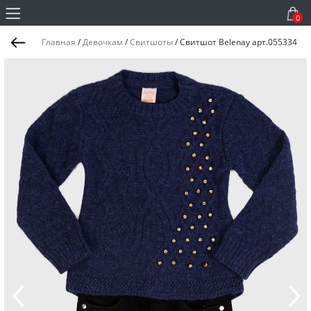
0
Главная
/
Девочкам
/
Свитшоты
/
Свитшот Belenay арт.055334