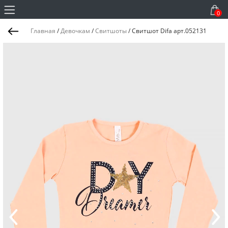
0
Главная
/
Девочкам
/
Свитшоты
/
Свитшот Difa арт.052131