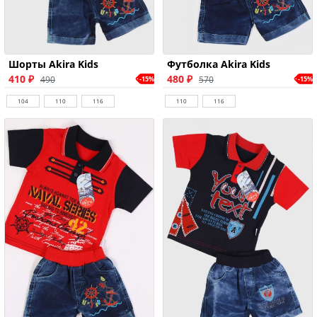
Шорты Akira Kids
Футболка Akira Kids
410 ₽
480 ₽
490
570
-15%
-15%
104
110
116
110
116