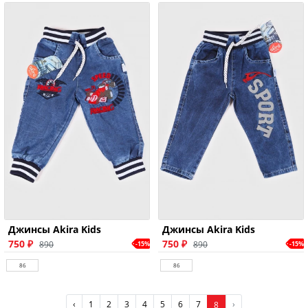
Джинсы Akira Kids
Джинсы Akira Kids
750 ₽
750 ₽
890
890
-15%
-15%
86
86
‹
1
2
3
4
5
6
7
›
8