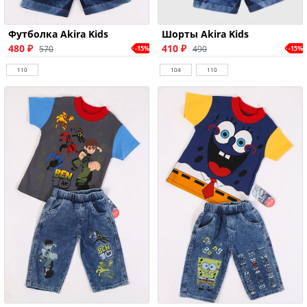
Футболка Akira Kids
Шорты Akira Kids
480 ₽
410 ₽
570
490
-15%
-15%
110
104
110