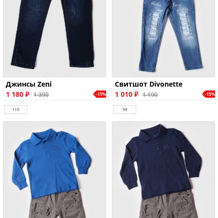
Джинсы Zeni
Свитшот Divonette
1 180 ₽
1 010 ₽
1 390
1 190
-15%
-15%
110
98