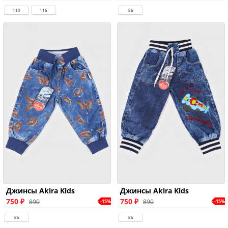
110
116
86
Джинсы Akira Kids
Джинсы Akira Kids
750 ₽
750 ₽
890
890
-15%
-15%
86
86