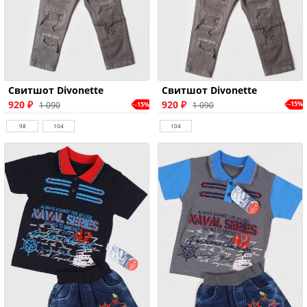
Свитшот Divonette
Свитшот Divonette
920 ₽
920 ₽
1 090
-15%
1 090
-15%
104
98
104