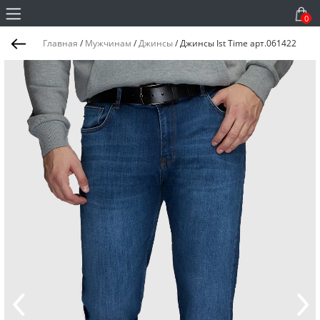
0
Главная
/
Мужчинам
/
Джинсы
/
Джинсы Ist Time арт.061422