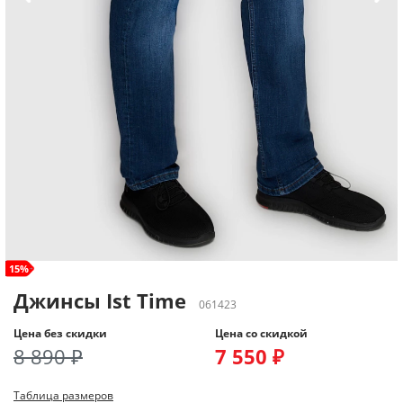
size+
15%
Джинсы Ist Time
061423
Цена без скидки
Цена со скидкой
8 890 ₽
7 550 ₽
Таблица размеров