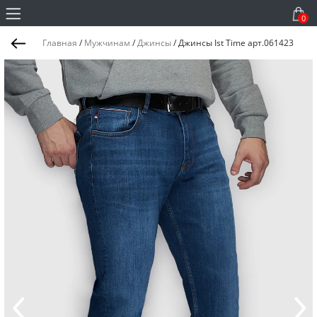
0
Главная
/
Мужчинам
/
Джинсы
/
Джинсы Ist Time арт.061423