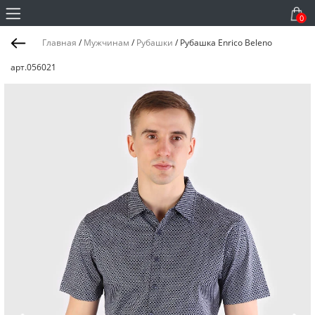
0
Главная
/
Мужчинам
/
Рубашки
/
Рубашка Enrico Beleno
арт.056021