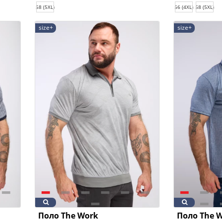
58 (5XL)
56 (4XL)
58 (5XL)
size+
size+
Поло The Work
Поло The 