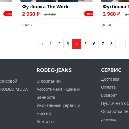
Футболка The Work
Футболка 
2 960 ₽
2 960 ₽
3 490
3
-15%
-15%
56 (4XL)
58 (5XL)
‹
1
2
3
5
6
7
8
...
4
RODEO-JEANS
СЕРВИС
Доставка
жинсовой
О компании
Оплата
ww.RODEO.MODA
Ассортимент - цена и
Возврат
ценность
Публичная о
Уникальный сервис и
Обработка п
миссия
данных
Контакты