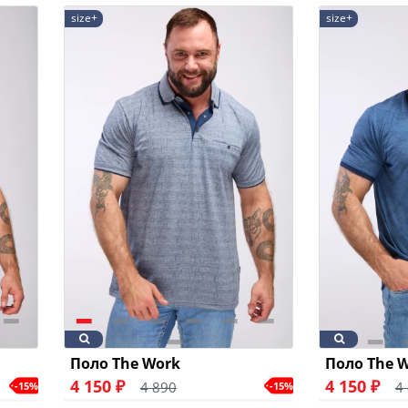
size+
size+
Поло The Work
Поло The 
4 150 ₽
4 150 ₽
4 890
4
-15%
-15%