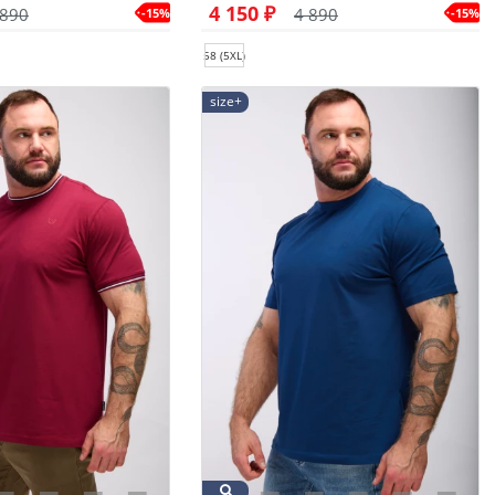
4 150 ₽
 890
4 890
-15%
-15%
58 (5XL)
size+