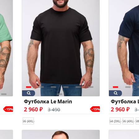
Футболка Le Marin
Футболка 
2 960 ₽
2 960 ₽
3 490
3
-15%
-15%
56 (4XL)
54 (3XL)
56 (4XL)
58