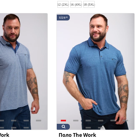
52 (2XL)
56 (4XL)
58 (5XL)
size+
Work
Поло The Work