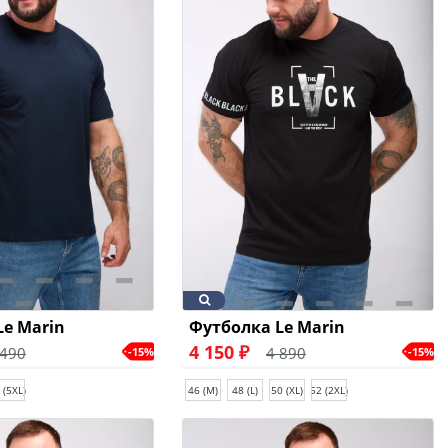
Le Marin
Футболка Le Marin
4 150 ₽
 490
4 890
-15%
-15%
 (5XL)
46 (M)
48 (L)
50 (XL)
52 (2XL)