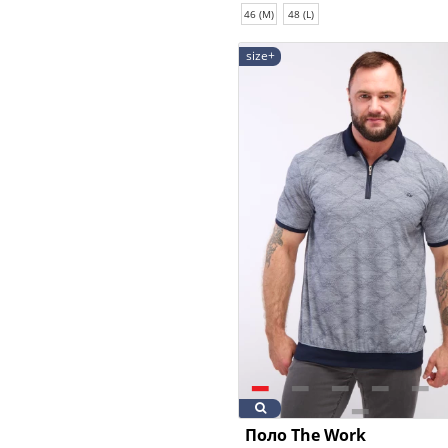
46 (M)
48 (L)
size+
Поло The Work