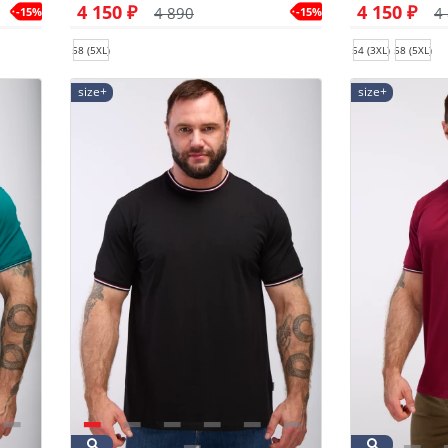
4 150 ₽
4 150 ₽
4 890
4
-15%
-15%
58 (5XL)
54 (3XL)
58 (5XL)
size+
size+