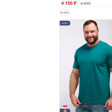
4 150 ₽
4 890
58 (5XL)
size+