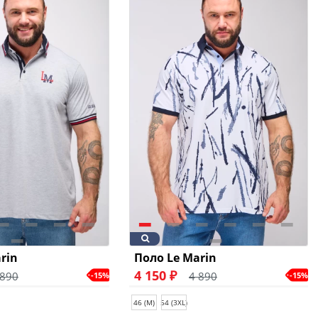
rin
Поло Le Marin
4 150 ₽
 890
4 890
-15%
-15%
46 (M)
54 (3XL)