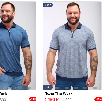
size+
Work
Поло The Work
4 150 ₽
 890
4 890
-15%
-15%