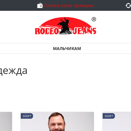
Оплата после примерки
МАЛЬЧИКАМ
дежда
size+
size+