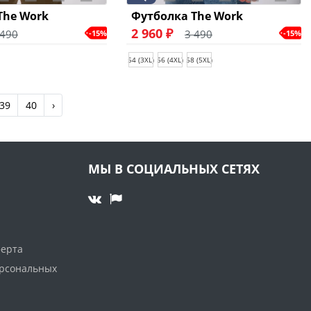
The Work
Футболка The Work
2 960 ₽
 490
3 490
-15%
-15%
54 (3XL)
56 (4XL)
58 (5XL)
39
40
›
МЫ В СОЦИАЛЬНЫХ СЕТЯХ
ферта
ерсональных