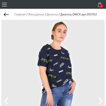
0
Главная
/
Женщинам
/
Джинсы
/
Джинсы DMCK арт.055763