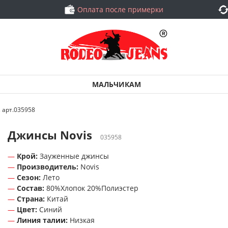
Оплата после примерки
МАЛЬЧИКАМ
 арт.035958
Джинсы Novis
035958
Крой:
Зауженные джинсы
Производитель:
Novis
Сезон:
Лето
Состав:
80%Хлопок 20%Полиэстер
Страна:
Китай
Цвет:
Синий
Линия талии:
Низкая