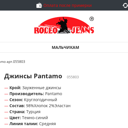
Оплата после примерки
МАЛЬЧИКАМ
amo арт.055803
Джинсы Pantamo
055803
Крой:
Зауженные джинсы
Производитель:
Pantamo
Сезон:
Круглогодичный
Состав:
98%Хлопок 2%Эластан
Страна:
Турция
Цвет:
Темно-синий
Линия талии:
Средняя