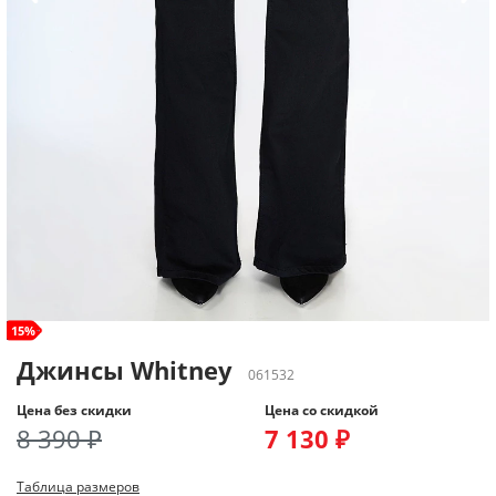
size+
15%
Джинсы Whitney
061532
Цена без скидки
Цена со скидкой
8 390 ₽
7 130 ₽
Таблица размеров