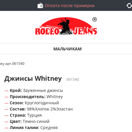
Оплата после примерки
МАЛЬЧИКАМ
ey арт.061540
Джинсы Whitney
061540
Крой:
Зауженные джинсы
Производитель:
Whitney
Сезон:
Круглогодичный
Состав:
98%Хлопок 2%Эластан
Страна:
Турция
Цвет:
Темно-синий
Линия талии:
Средняя