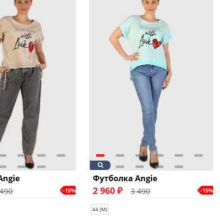
Angie
Футболка Angie
2 960 ₽
 490
3 490
-15%
-15%
44 (M)