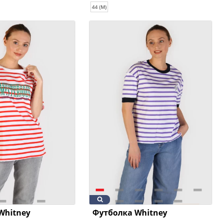
44 (M)
Whitney
Футболка Whitney