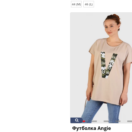
44 (M)
46 (L)
Футболка Angie