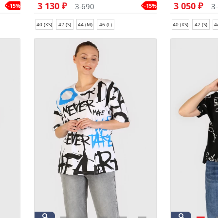
3 130 ₽
3 050 ₽
3 690
3
-15%
-15%
40 (XS)
42 (S)
44 (M)
46 (L)
40 (XS)
42 (S)
4