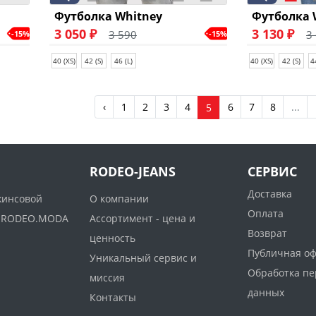
Футболка Whitney
Футболка 
3 050 ₽
3 130 ₽
3 590
3
-15%
-15%
40 (XS)
42 (S)
46 (L)
40 (XS)
42 (S)
4
‹
1
2
3
4
6
7
8
...
5
RODEO-JEANS
СЕРВИС
Доставка
жинсовой
О компании
Оплата
ww.RODEO.MODA
Ассортимент - цена и
Возврат
ценность
Публичная о
Уникальный сервис и
Обработка п
миссия
данных
Контакты