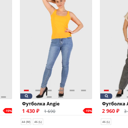
Футболка Angie
Футболка 
1 430 ₽
2 960 ₽
1 690
3
-15%
-15%
44 (M)
46 (L)
46 (L)