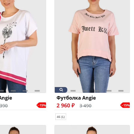
Angie
Футболка Angie
2 960 ₽
 390
3 490
-15%
-15%
46 (L)