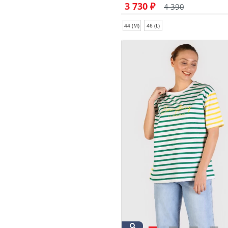
3 730 ₽
4 390
44 (M)
46 (L)