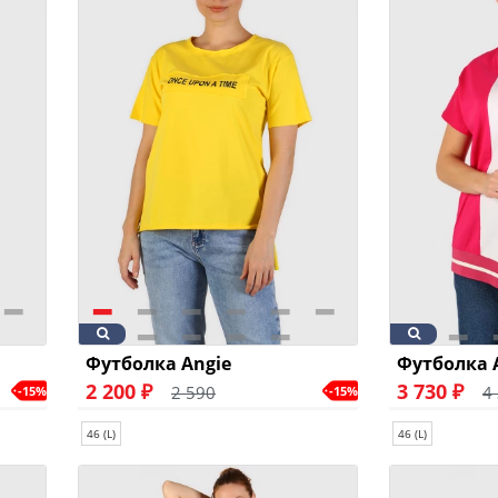
Футболка Angie
Футболка 
2 200 ₽
3 730 ₽
2 590
4
-15%
-15%
46 (L)
46 (L)