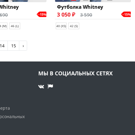
Whitney
Футболка Whitney
3 050 ₽
 690
3 590
-15%
-15%
4 (M)
46 (L)
40 (XS)
42 (S)
14
15
›
МЫ В СОЦИАЛЬНЫХ СЕТЯХ
ферта
ерсональных