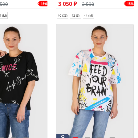
3 050 ₽
 590
3 590
-15%
-15%
4 (M)
40 (XS)
42 (S)
44 (M)