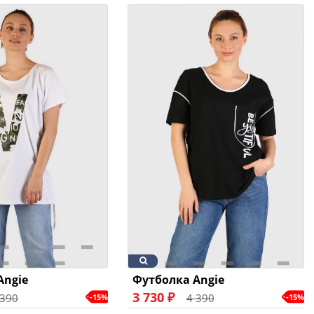
Angie
Футболка Angie
3 730 ₽
 390
4 390
-15%
-15%