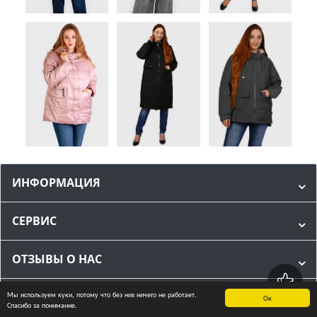
ИНФОРМАЦИЯ
СЕРВИС
ОТЗЫВЫ О НАС
Мы используем куки, потому что без них ничего не работает.
МЫ В СОЦИАЛЬНЫХ СЕТЯХ
Ок
Спасибо за понимание.