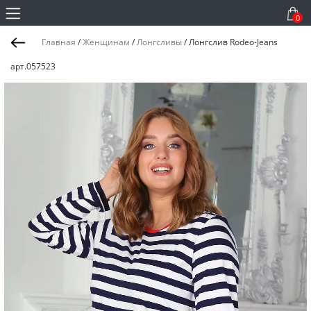
0
Главная
/
Женщинам
/
Лонгсливы
/
Лонгслив Rodeo-Jeans
арт.057523