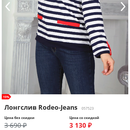
size+
15%
Лонгслив Rodeo-Jeans
057523
Цена без скидки
Цена со скидкой
3 690 ₽
3 130 ₽