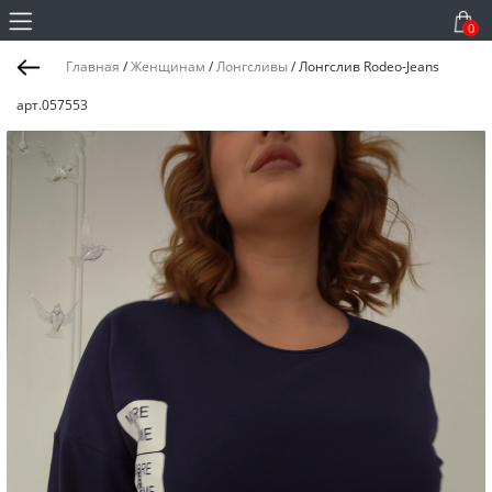
0
Главная
/
Женщинам
/
Лонгсливы
/
Лонгслив Rodeo-Jeans
арт.057553