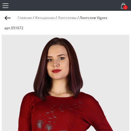
0
Главная
/
Женщинам
/
Лонгсливы
/
Лонгслив Vigoss
арт.051672