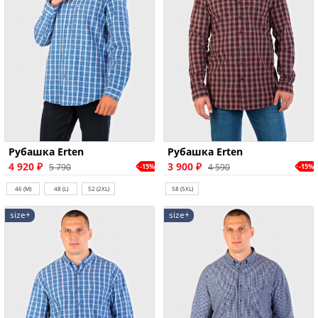
Рубашка Erten
Рубашка Erten
4 920 ₽
3 900 ₽
5 790
4 590
-15%
-15%
46 (M)
48 (L)
52 (2XL)
58 (5XL)
size+
size+