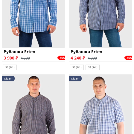
Рубашка Erten
Рубашка Erten
3 900 ₽
4 240 ₽
4 590
4 990
-15%
-15%
56 (4XL)
56 (4XL)
58 (5XL)
size+
size+