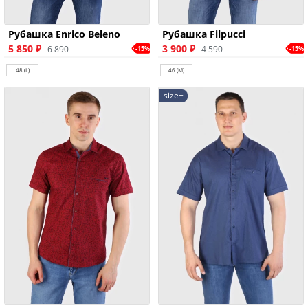
Рубашка Enrico Beleno
Рубашка Filpucci
5 850 ₽
3 900 ₽
6 890
4 590
-15%
-15%
48 (L)
46 (M)
size+