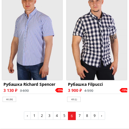
Рубашка Richard Spencer
Рубашка Filpucci
3 130 ₽
3 900 ₽
3 690
4 590
-15%
-15%
46 (M)
48 (L)
‹
1
2
3
4
5
7
8
9
›
6