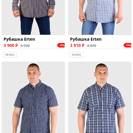
Рубашка Erten
Рубашка Erten
3 900 ₽
3 810 ₽
4 590
4 490
-15%
-15%
58 (5XL)
56 (4XL)