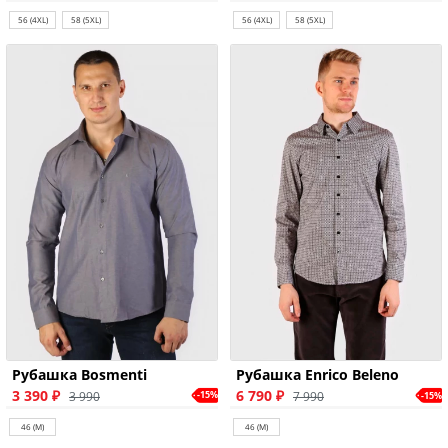
56 (4XL)
58 (5XL)
56 (4XL)
58 (5XL)
Рубашка Bosmenti
Рубашка Enrico Beleno
3 390 ₽
6 790 ₽
3 990
-15%
7 990
-15%
46 (M)
46 (M)