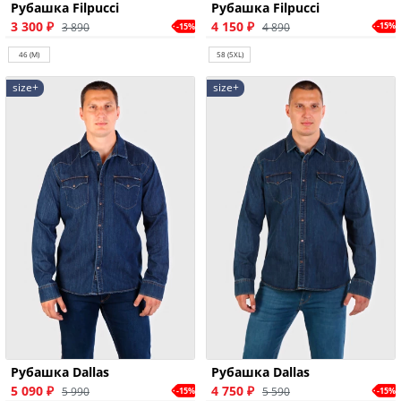
Рубашка Filpucci
Рубашка Filpucci
4 150 ₽
3 300 ₽
4 890
-15%
3 890
-15%
58 (5XL)
46 (M)
size+
size+
Рубашка Dallas
Рубашка Dallas
5 090 ₽
4 750 ₽
5 990
5 590
-15%
-15%