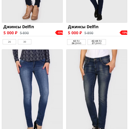
Джинсы Delfin
Джинсы Delfin
5 000 ₽
5 000 ₽
5 890
5 890
-15%
-15%
42
RU
42-44
RU
26
30
26
JEANS
27
JEANS