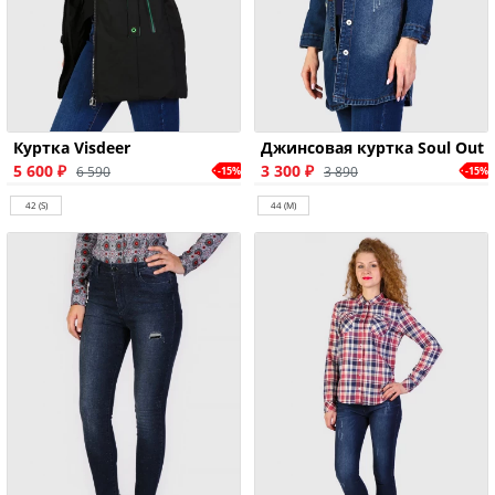
Куртка Visdeer
Джинсовая куртка Soul Out
5 600 ₽
3 300 ₽
6 590
3 890
-15%
-15%
42 (S)
44 (M)