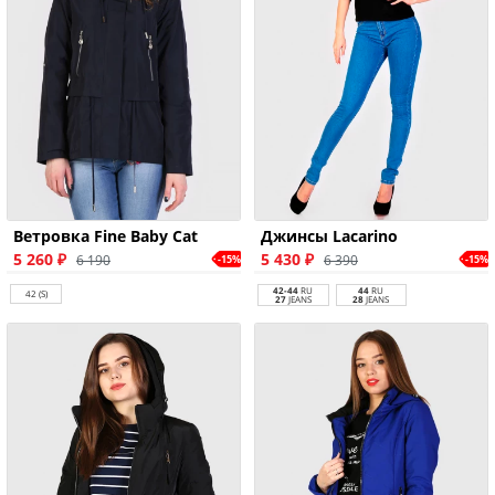
Ветровка Fine Baby Cat
Джинсы Lacarino
5 260 ₽
5 430 ₽
6 190
6 390
-15%
-15%
42-44
RU
44
RU
42 (S)
27
JEANS
28
JEANS