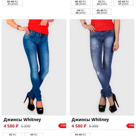
46-48
RU
40-42
RU
42
RU
42-44
RU
31
JEANS
25
JEANS
26
JEANS
27
JEANS
44
RU
44-46
RU
28
JEANS
29
JEANS
Джинсы Whitney
Джинсы Whitney
4 580 ₽
4 580 ₽
5 390
5 390
-15%
-15%
42
RU
44
RU
44-46
RU