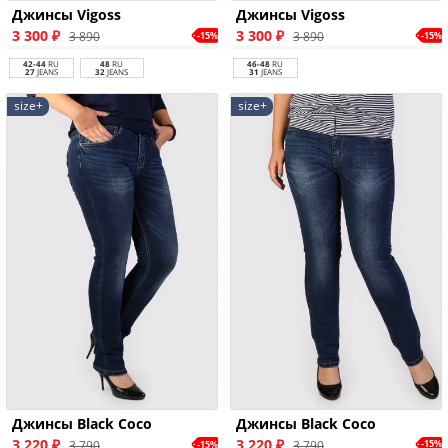
Джинсы Vigoss
Джинсы Vigoss
3 300 ₽
3 300 ₽
3 890
3 890
-15%
-15%
42-44
RU
48
RU
46-48
RU
27
JEANS
32
JEANS
31
JEANS
size+
size+
Джинсы Black Coco
Джинсы Black Coco
3 220 ₽
3 220 ₽
3 790
-15%
3 790
-15%