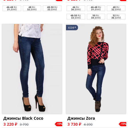
46
RU
46-48
RU
48
RU
46-48
RU
48
RU
48-50
RU
30
JEANS
31
JEANS
32
JEANS
31
JEANS
32
JEANS
33
JEANS
48-50
RU
50
RU
52
RU
33
JEANS
34
JEANS
36
JEANS
size+
Джинсы Black Coco
Джинсы Zora
3 220 ₽
3 730 ₽
3 790
4 390
-15%
-15%