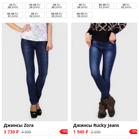
44
RU
44-46
RU
46
RU
46
RU
46-48
RU
48
RU
28
JEANS
29
JEANS
30
JEANS
30
JEANS
31
JEANS
32
JEANS
46-48
RU
48
RU
48-50
RU
48-50
RU
31
JEANS
32
JEANS
33
JEANS
33
JEANS
Джинсы Zora
Джинсы Rucky Jeans
3 730 ₽
1 940 ₽
4 390
2 290
-15%
-15%