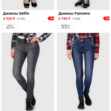
Джинсы Delfin
Джинсы Pantamo
4 920 ₽
6 790 ₽
5 790
7 990
-15%
-15%
42
RU
48-50
RU
26
JEANS
33
JEANS