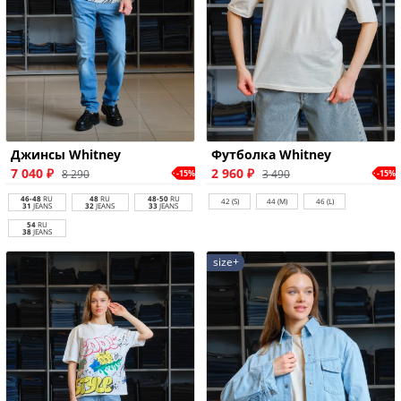
Джинсы Whitney
Футболка Whitney
7 040 ₽
2 960 ₽
8 290
3 490
-15%
-15%
46-48
RU
48
RU
48-50
RU
42 (S)
44 (M)
46 (L)
31
JEANS
32
JEANS
33
JEANS
54
RU
38
JEANS
size+