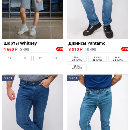
Шорты Whitney
Джинсы Pantamo
4 660 ₽
8 910 ₽
5 490
10 490
-15%
-15%
50
RU
52
RU
54
RU
25
26
27
28
34
JEANS
36
JEANS
38
JEANS
56
RU
40
JEANS
size+
size+