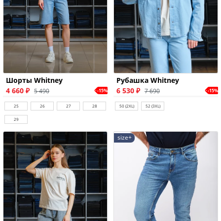
Шорты Whitney
Рубашка Whitney
4 660 ₽
6 530 ₽
5 490
7 690
-15%
-15%
25
26
27
28
50 (2XL)
52 (3XL)
29
size+