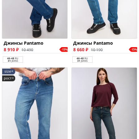
Джинсы Pantamo
Джинсы Pantamo
8 910 ₽
8 660 ₽
10 490
10 190
-15%
-15%
46-48
RU
46-48
RU
31
JEANS
31
JEANS
size+
рост+