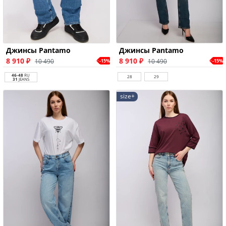
Джинсы Pantamo
Джинсы Pantamo
8 910 ₽
8 910 ₽
10 490
10 490
-15%
-15%
46-48
RU
28
29
31
JEANS
size+