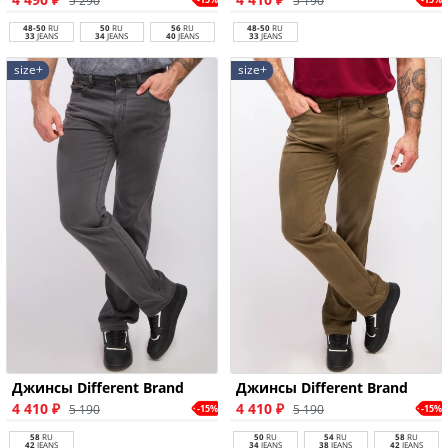
5 290
5 190
48-50
RU
50
RU
56
RU
48-50
RU
33
JEANS
34
JEANS
40
JEANS
33
JEANS
size+
size+
Джинсы Different Brand
Джинсы Different Brand
4 410 ₽
4 410 ₽
5 190
5 190
-15%
-15%
58
RU
50
RU
54
RU
58
RU
42
JEANS
34
JEANS
38
JEANS
42
JEANS