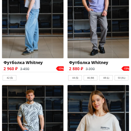
Футболка Whitney
Футболка Whitney
2 960 ₽
2 880 ₽
3 490
3 390
-15%
-15%
42 (S)
44 (S)
46 (M)
48 (L)
50 (XL)