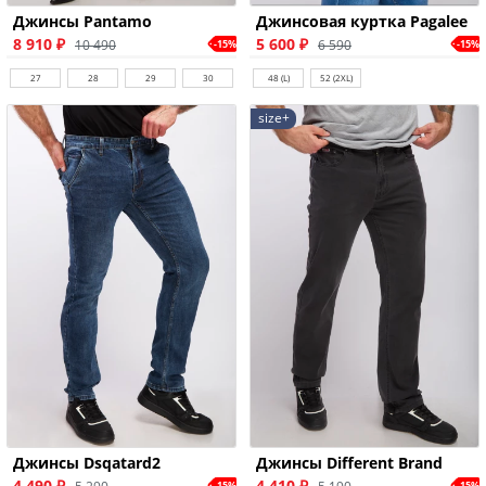
Джинсы Pantamo
Джинсовая куртка Pagalee
8 910 ₽
5 600 ₽
10 490
6 590
-15%
-15%
27
28
29
30
48 (L)
52 (2XL)
size+
Джинсы Dsqatard2
Джинсы Different Brand
4 490 ₽
4 410 ₽
-15%
-15%