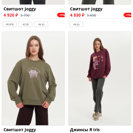
Свитшот Joggy
Свитшот Joggy
4 920 ₽
4 830 ₽
5 790
5 690
-15%
-15%
40 (XS)
42 (S)
46 (L)
46 (L)
Свитшот Joggy
Джинсы Я Iris