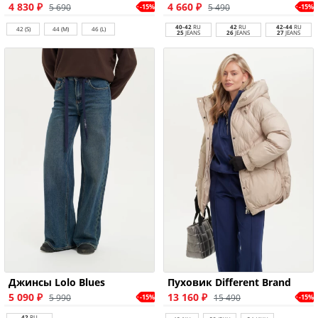
4 830 ₽
4 660 ₽
5 690
5 490
-15%
-15%
40-42
RU
42
RU
42-44
RU
42 (S)
44 (M)
46 (L)
25
JEANS
26
JEANS
27
JEANS
Джинсы Lolo Blues
Пуховик Different Brand
5 090 ₽
13 160 ₽
5 990
15 490
-15%
-15%
42
RU