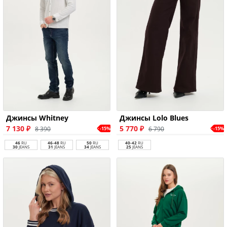
Джинсы Whitney
Джинсы Lolo Blues
7 130 ₽
5 770 ₽
8 390
6 790
-15%
-15%
46
RU
46-48
RU
50
RU
40-42
RU
30
JEANS
31
JEANS
34
JEANS
25
JEANS