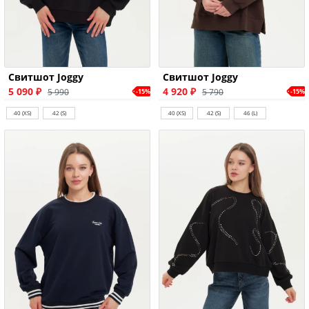
Свитшот Joggy
Свитшот Joggy
5 090 ₽
4 920 ₽
5 990
5 790
-15%
-15%
40 (XS)
42 (S)
40 (XS)
42 (S)
46 (L)