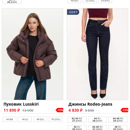
48 (XL)
52 (3XL)
54 (4XL)
26
JEANS
size+
Пуховик Lusskiri
Джинсы Rodeo-Jeans
11 890 ₽
4 830 ₽
13 990
5 690
-15%
-15%
42-44
RU
44
RU
44-46
RU
44 (M)
46 (L)
48 (XL)
50 (2XL)
27
JEANS
28
JEANS
29
JEANS
46
RU
46-48
RU
48
RU
30
JEANS
31
JEANS
32
JEANS