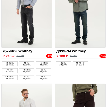
Джинсы Whitney
Джинсы Whitney
7 210 ₽
7 300 ₽
8 490
8 590
-15%
-15%
44-46
RU
46
RU
46-48
RU
46
RU
46-48
RU
29
JEANS
30
JEANS
31
JEANS
30
JEANS
31
JEANS
48
RU
48-50
RU
50
RU
32
JEANS
33
JEANS
34
JEANS
50-52
RU
52
RU
54
RU
35
JEANS
36
JEANS
38
JEANS