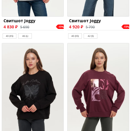
Свитшот Joggy
Свитшот Joggy
4 830 ₽
4 920 ₽
5 690
5 790
-15%
-15%
40 (XS)
46 (L)
40 (XS)
42 (S)