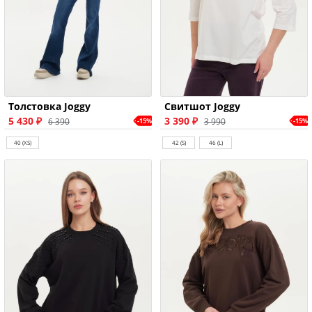
Толстовка Joggy
Свитшот Joggy
5 430 ₽
3 390 ₽
6 390
3 990
-15%
-15%
40 (XS)
42 (S)
46 (L)